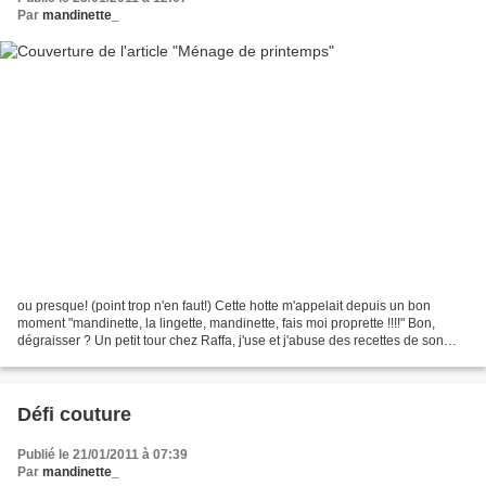
Par
mandinette_
ou presque! (point trop n'en faut!) Cette hotte m'appelait depuis un bon
moment "mandinette, la lingette, mandinette, fais moi proprette !!!!" Bon,
dégraisser ? Un petit tour chez Raffa, j'use et j'abuse des recettes de son
GRAND MENAGE Alors, mesdames,...
Défi couture
Publié le 21/01/2011 à 07:39
Par
mandinette_