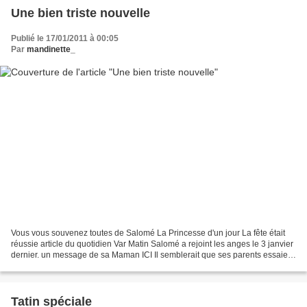
Une bien triste nouvelle
Publié le 17/01/2011 à 00:05
Par
mandinette_
Vous vous souvenez toutes de Salomé La Princesse d'un jour La fête était
réussie article du quotidien Var Matin Salomé a rejoint les anges le 3 janvier
dernier. un message de sa Maman ICI Il semblerait que ses parents essaient
de répondre à chaque courrier...
Tatin spéciale