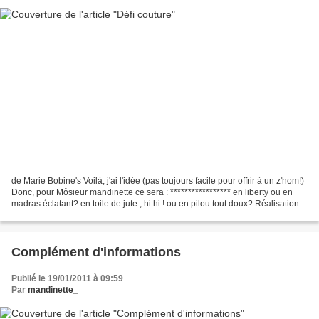
de Marie Bobine's Voilà, j'ai l'idée (pas toujours facile pour offrir à un z'hom!)
Donc, pour Môsieur mandinette ce sera : ***************** en liberty ou en
madras éclatant? en toile de jute , hi hi ! ou en pilou tout doux? Réalisation à
mettre en ligne...
Complément d'informations
Publié le 19/01/2011 à 09:59
Par
mandinette_