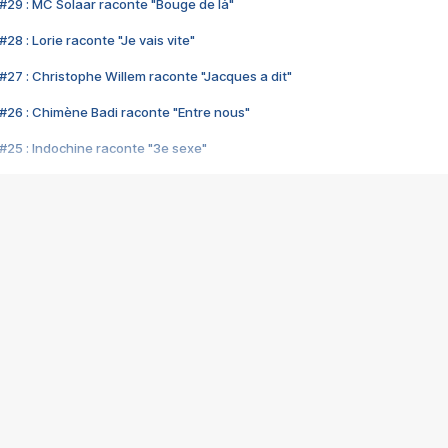
#29 : MC Solaar raconte "Bouge de là"
28 : Lorie raconte "Je vais vite"
#27 : Christophe Willem raconte "Jacques a dit"
#26 : Chimène Badi raconte "Entre nous"
#25 : Indochine raconte "3e sexe"
#24 : Zaho raconte "C'est chelou"
#23 : Patrick Bruel raconte "Au café des délices"
#22 : Kyo raconte "Le chemin"
#21 : Nolwenn Leroy raconte "Cassé"
#20 : Patrick Hernandez raconte "Born to be alive"
#19 : Lorie raconte "Près de moi"
#18 : Michael Jones raconte "A nos actes manqués" (avec Jean-Jacque
#17 : Khaled raconte "Aïcha"