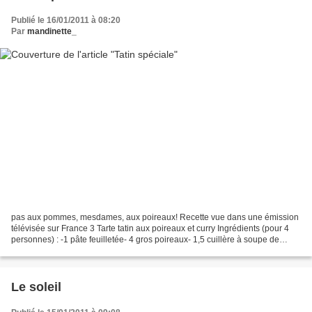
Publié le 16/01/2011 à 08:20
Par
mandinette_
pas aux pommes, mesdames, aux poireaux! Recette vue dans une émission
télévisée sur France 3 Tarte tatin aux poireaux et curry Ingrédients (pour 4
personnes) : -1 pâte feuilletée- 4 gros poireaux- 1,5 cuillère à soupe de
curry-10 cl de crème- 50 g de...
Le soleil