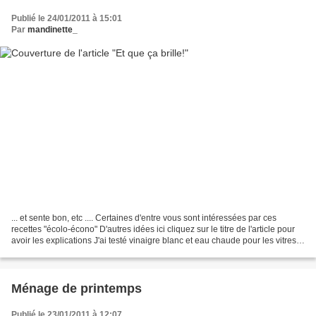
Publié le 24/01/2011 à 15:01
Par
mandinette_
... et sente bon, etc .... Certaines d'entre vous sont intéressées par ces
recettes "écolo-écono" D'autres idées ici cliquez sur le titre de l'article pour
avoir les explications J'ai testé vinaigre blanc et eau chaude pour les vitres
cet après midi Adopté!...
Ménage de printemps
Publié le 23/01/2011 à 12:07