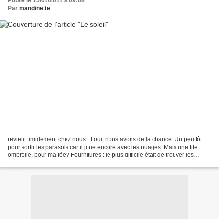
Publié le 15/01/2011 à 09:08
Par
mandinette_
revient timidement chez nous Et oui, nous avons de la chance. Un peu tôt
pour sortir les parasols car il joue encore avec les nuages. Mais une tite
ombrelle, pour ma fée? Fournitures : le plus difficile était de trouver les
bouchons en liège Tuto ici...