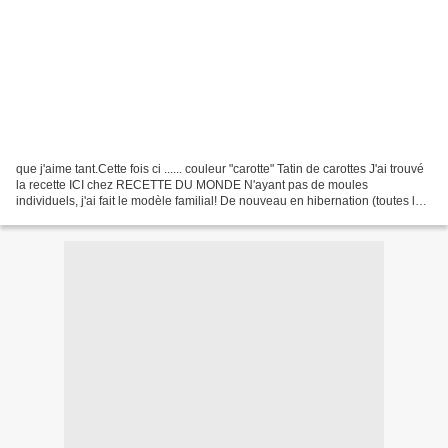
que j'aime tant.Cette fois ci ...... couleur "carotte" Tatin de carottes J'ai trouvé
la recette ICI chez RECETTE DU MONDE N'ayant pas de moules
individuels, j'ai fait le modèle familial! De nouveau en hibernation (toutes les
excuses sont bonnes!) , et...