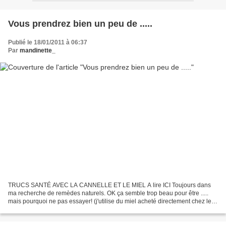
Vous prendrez bien un peu de .....
Publié le 18/01/2011 à 06:37
Par
mandinette_
TRUCS SANTÉ AVEC LA CANNELLE ET LE MIEL A lire ICI Toujours dans
ma recherche de remèdes naturels. OK ça semble trop beau pour être .....
mais pourquoi ne pas essayer! (j'utilise du miel acheté directement chez le
producteur, tout près d'ici, miel de...