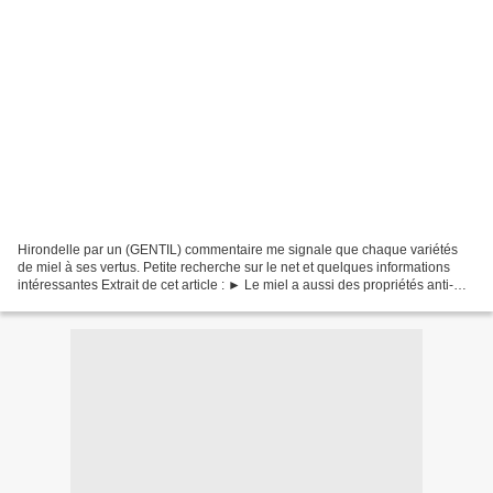
Hirondelle par un (GENTIL) commentaire me signale que chaque variétés
de miel à ses vertus. Petite recherche sur le net et quelques informations
intéressantes Extrait de cet article : ► Le miel a aussi des propriétés anti-
bactérienne, anti-anémique, anti-toxique,...