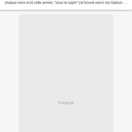
chaque mois et et cette année, "sous le sapin" j'ai trouvé merci ma Gatoune
♥ Et en me balladant sur la toile,...
Publicité