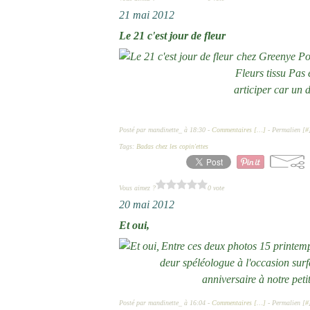
21 mai 2012
Le 21 c'est jour de fleur
chez Greenye Pour
Fleurs tissu Pas 
articiper car un 
Posté par mandinette_ à 18:30 -
Commentaires [
…
]
- Permalien [
#
Tags:
Badas chez les copin'ettes
Vous aimez ?
0 vote
20 mai 2012
Et oui,
Entre ces deux photos 15 printe
deur spéléologue à l'occasion surf
anniversaire à notre pet
Posté par mandinette_ à 16:04 -
Commentaires [
…
]
- Permalien [
#