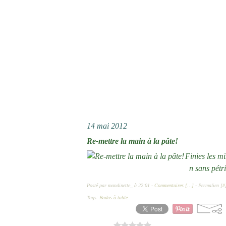
14 mai 2012
Re-mettre la main à la pâte!
Finies les m
n sans pétr
Posté par mandinette_ à 22:01 -
Commentaires [
…
]
- Permalien [
#
Tags:
Badas à table