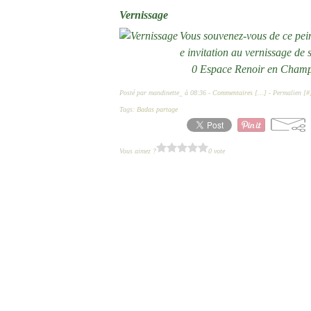
Vernissage
Vous souvenez-vous de ce pei
e invitation au vernissage de
0 Espace Renoir en Champa
Posté par mandinette_ à 08:36 -
Commentaires [
…
]
- Permalien [
#
Tags:
Badas partage
Vous aimez ?
0 vote