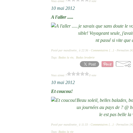
Vous aimez ?
0 vote
10 mai 2012
A l'aller .....
je savais que sans doute le 
sible! Voyageant seule, j'ava
nt passé si vite que
Posté par mandinette_ à 22:36 -
Commentaires [
…
]
- Permalien [
#
Tags:
Badas la vie
,
Badas broderie
Vous aimez ?
0 vote
10 mai 2012
Et coucou!
Beau soleil, belles balades, b
ux journées au pays de ? @ bien
le est pas belle l
Posté par mandinette_ à 11:33 -
Commentaires [
…
]
- Permalien [
#
Tags:
Badas la vie