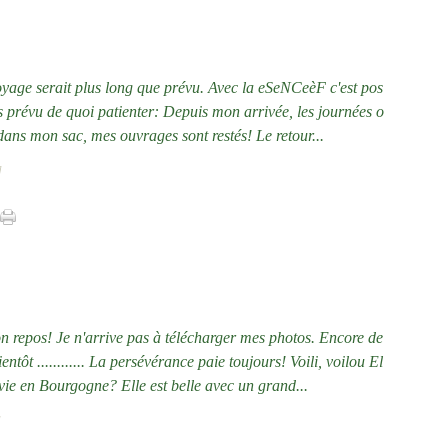
voyage serait plus long que prévu. Avec la eSeNCeèF c'est pos
is prévu de quoi patienter: Depuis mon arrivée, les journées o
 dans mon sac, mes ouvrages sont restés! Le retour...
]
on repos! Je n'arrive pas à télécharger mes photos. Encore de
tôt ............ La persévérance paie toujours! Voili, voilou El
a vie en Bourgogne? Elle est belle avec un grand...
]