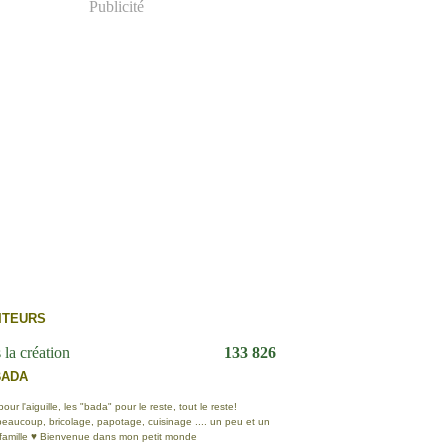
Publicité
ITEURS
 la création
133 826
BADA
ur l'aiguille, les "bada" pour le reste, tout le reste!
eaucoup, bricolage, papotage, cuisinage .... un peu et un
 famille ♥ Bienvenue dans mon petit monde