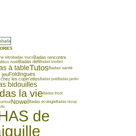
ORIES
Badas rencontre
e rétro
badas trucs
déco noël
Badas défi
Badas soutien
Tutos
s à table
Badas santé
Foldingues
 jeu
chez les copin'ettes
Badas pub
Badas jardin
s bidouilles
das la vie
Badas tricot
Nowel
Badas écologie
humour
Badas récup
Kdo
HAS de
aiguille