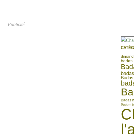
Publicité
CATÉG
dimanch
badas 
Bada
badas
Badas 
bada
Ba
Badas 
Badas 
C
l'