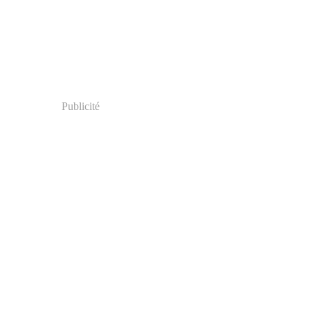
er
(18)
Publicité