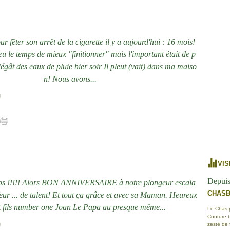
 fêter son arrêt de la cigarette il y a aujourd'hui : 16 mois!
eu le temps de mieux "finitionner" mais l'important était de p
dégât des eaux de pluie hier soir Il pleut (vait) dans ma maiso
n! Nous avons...
]
VIS
Depuis
mps !!!!! Alors BON ANNIVERSAIRE à notre plongeur escala
CHAS
eur ... de talent! Et tout ça grâce et avec sa Maman. Heureux
it fils number one Joan Le Papa au presque même...
Le Chas po
Couture b
zeste de
]