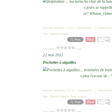
Au clair de la lune
s jours se rappel
oi? Whaou, j'aime 
Posté par mandinette_ à 14:17 -
Commentaires [
…
]
- Permalien [
#
Tags:
CHAS de l'aiguille
Vous aimez ?
0 vote
22 mai 2012
Pochettes à aiguilles
... terminées (le trai
s plus l'excuse de :
Posté par mandinette_ à 17:13 -
Commentaires [
…
]
- Permalien [
#
Tags:
CHAS de l'aiguille
,
Badas broderie
Vous aimez ?
0 vote