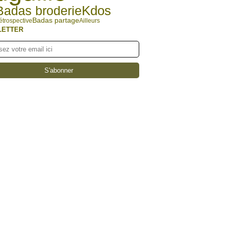
Badas broderie
Kdos
Badas partage
étrospective
Ailleurs
LETTER