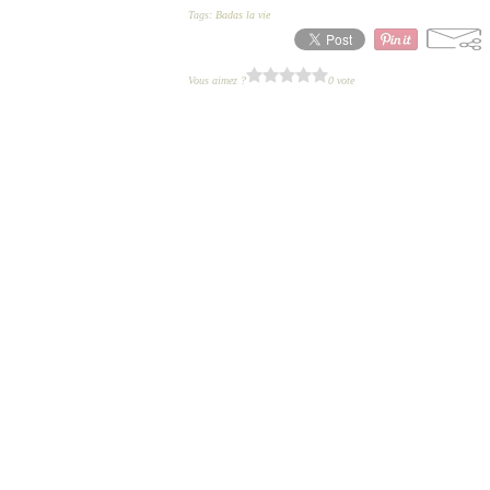
Tags:
Badas la vie
Vous aimez ?
0 vote