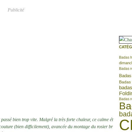
Publicité
CATÉG
Badas 
dimanch
Badas r
Badas 
Badas 
badas
Foldi
Badas r
Ba
bada
C
 passé bien trop vite. Malgré la très forte chaleur, ce calme ét
couture (bien difficilement), avancée du montage du rosier br