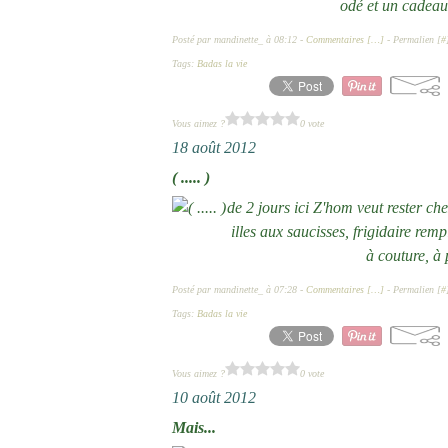
odé et un cadeau 
Posté par mandinette_ à 08:12 -
Commentaires [
…
]
- Permalien [
#
Tags:
Badas la vie
Vous aimez ?
0 vote
18 août 2012
( ..... )
de 2 jours ici Z'hom veut rester che
illes aux saucisses, frigidaire remp
à couture, à 
Posté par mandinette_ à 07:28 -
Commentaires [
…
]
- Permalien [
#
Tags:
Badas la vie
Vous aimez ?
0 vote
10 août 2012
Mais...