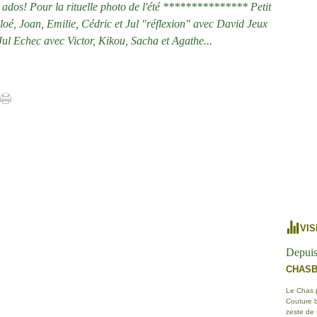
s ados! Pour la rituelle photo de l'été *************** Petit
loé, Joan, Emilie, Cédric et Jul "réflexion" avec David Jeux
Jul Echec avec Victor, Kikou, Sacha et Agathe...
]
VIS
Depuis
CHAS
Le Chas po
Couture b
zeste de