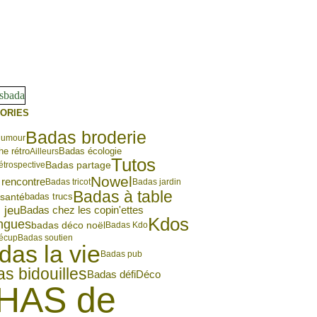
ORIES
Badas broderie
humour
Badas écologie
e rétro
Ailleurs
Tutos
Badas partage
étrospective
Nowel
rencontre
Badas tricot
Badas jardin
Badas à table
santé
badas trucs
 jeu
Badas chez les copin'ettes
Kdos
ngues
badas déco noël
Badas Kdo
écup
Badas soutien
das la vie
Badas pub
s bidouilles
Badas défi
Déco
HAS de