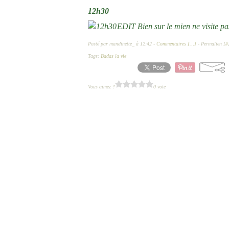
12h30
EDIT Bien sur le mien ne visite pa
Posté par mandinette_ à 12:42 -
Commentaires [
…
]
- Permalien [
#
Tags:
Badas la vie
Vous aimez ?
0 vote