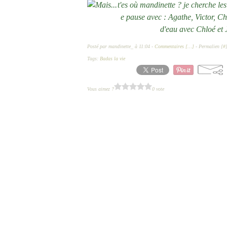
t'es où mandinette ? je cherche le
e pause avec : Agathe, Victor, Ch
d'eau avec Chloé et 
Posté par mandinette_ à 11:04 -
Commentaires [
…
]
- Permalien [
#
Tags:
Badas la vie
Vous aimez ?
0 vote