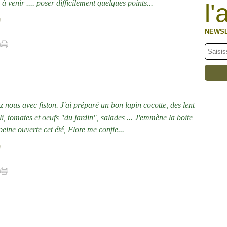
à venir .... poser difficilement quelques points...
l'
]
NEWS
z nous avec fiston. J'ai préparé un bon lapin cocotte, des lent
li, tomates et oeufs "du jardin", salades ... J'emmène la boite
peine ouverte cet été, Flore me confie...
]