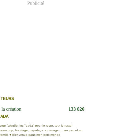
Publicité
ITEURS
 la création
133 826
BADA
ur l'aiguille, les "bada" pour le reste, tout le reste!
eaucoup, bricolage, papotage, cuisinage .... un peu et un
 famille ♥ Bienvenue dans mon petit monde