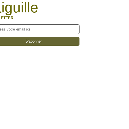
aiguille
LETTER