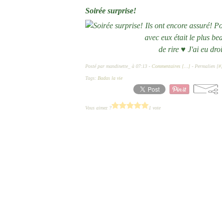
Soirée surprise!
Ils ont encore assuré! P
avec eux était le plus be
de rire ♥ J'ai eu dro
Posté par mandinette_ à 07:13 -
Commentaires [
…
]
- Permalien [
#
Tags:
Badas la vie
Vous aimez ?
1 vote