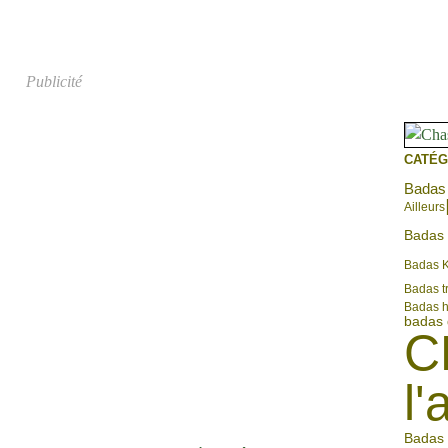
Publicité
CATÉG
Badas 
Ailleurs
Badas 
Badas 
Badas tr
Badas 
badas 
C
l'
Badas 