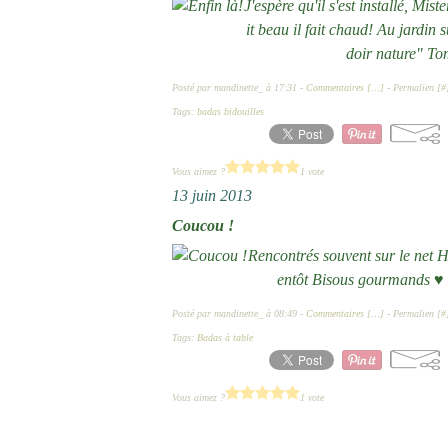
J'espère qu'il s'est installé, Mis
it beau il fait chaud! Au jardin
doir nature" Tom
Posté par mandinette_ à 17:31 -
Commentaires [
…
]
- Permalien [
#
Tags:
badas bidouilles
Vous aimez ?
1 vote
13 juin 2013
Coucou !
Rencontrés souvent sur le net Hi
entôt Bisous gourmands ♥ ED
Posté par mandinette_ à 08:49 -
Commentaires [
…
]
- Permalien [
#
Tags:
Badas à table
Vous aimez ?
1 vote