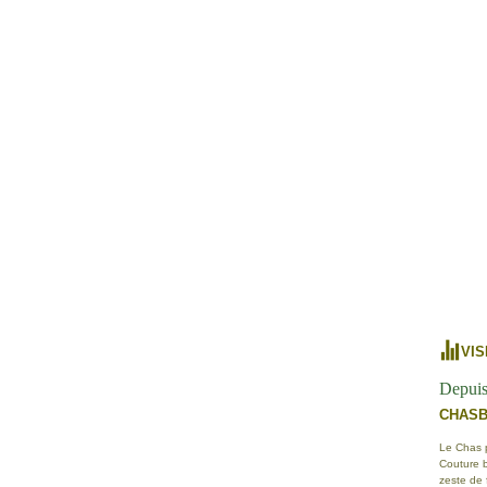
VIS
Depuis
CHAS
Le Chas po
Couture b
zeste de