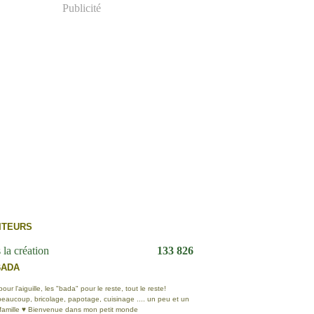
Publicité
ITEURS
 la création
133 826
BADA
ur l'aiguille, les "bada" pour le reste, tout le reste!
eaucoup, bricolage, papotage, cuisinage .... un peu et un
 famille ♥ Bienvenue dans mon petit monde