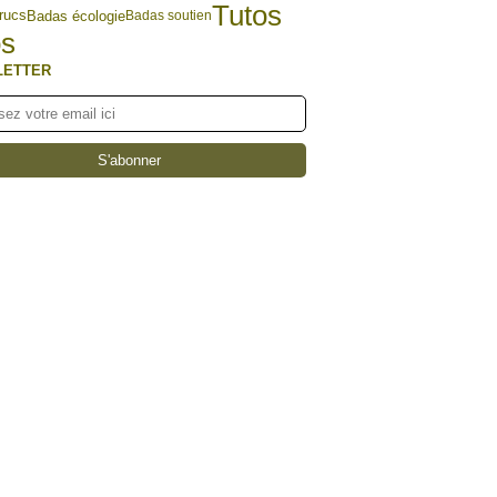
Tutos
Badas écologie
rucs
Badas soutien
s
LETTER