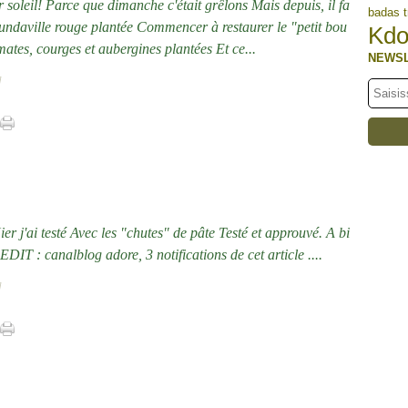
ter soleil! Parce que dimanche c'était grêlons Mais depuis, il fa
badas t
 sundaville rouge plantée Commencer à restaurer le "petit bou
Kdo
ates, courges et aubergines plantées Et ce...
NEWS
]
er j'ai testé Avec les "chutes" de pâte Testé et approuvé. A bi
IT : canalblog adore, 3 notifications de cet article ....
]