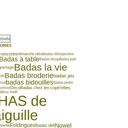
ORIES
rencontre
dimanche rétro
Badas rétrospective
Badas à table
Badas récup
Badas pub
Badas la vie
partage
Badas broderie
badas jeu
Kdo
badas bidouilles
icot
Badas jardin
Déco
Badas chez les copin'ettes
humour
déco noël
HAS de
aiguille
Nowel
Foldingues
Badas défi
santé