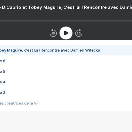
 DiCaprio et Tobey Maguire, c'est lui ! Rencontre avec Dam
bey Maguire, c'est lui ! Rencontre avec Damien Witecka
e 6
e 5
e 4
e 3
s créatrices de la VF !
e 2
e 1