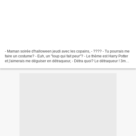
- Maman soirée d'halloween jeudi avec les copains, - ???? - Tu pourrais me
faire un costume? - Euh, un "loup qui fait peur"? - Le thème est Harry Potter
et j'aimerais me déguiser en détraqueur, - Détra quoi? Le détraqueur ! 3m50
de tissu doublure à 3€/m...