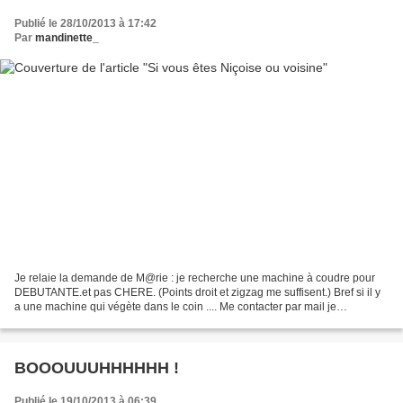
Publié le 28/10/2013 à 17:42
Par
mandinette_
Je relaie la demande de M@rie : je recherche une machine à coudre pour
DEBUTANTE.et pas CHERE. (Points droit et zigzag me suffisent.) Bref si il y
a une machine qui végète dans le coin .... Me contacter par mail je
transmettrai. Ou lui répondre dans les...
BOOOUUUHHHHHH !
Publié le 19/10/2013 à 06:39