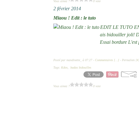
Vous aimez ?
0 vote
2 février 2014
Miaou ! Edit : le tuto
EDIT LE TUTO EN IM
ais bidouiller joli! 
Essai bordure L'est
Posté par mandinette_ à 07:27 -
Commentaires [
…
]
- Permalien [
#
Tags:
Kdos
,
badas bidouilles
Vous aimez ?
0 vote