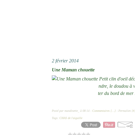
2 février 2014
Une Maman chouette
Petit clin d'oeil dé
ndre, le doudou à v
ter du bord de mer 
Posté par mandinette_ à 08:14 -
Commentaires [
…
]
- Permalien [
#
Tags:
CHAS de l'aiguille