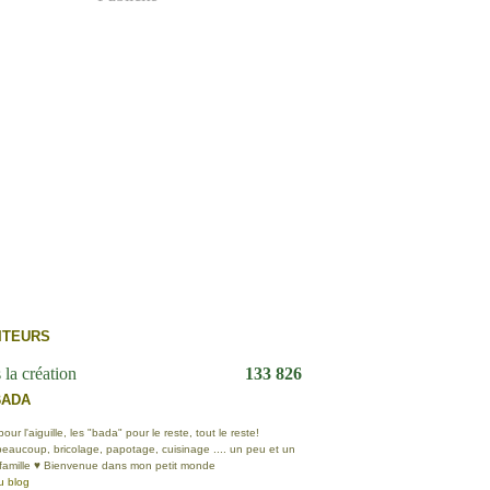
ITEURS
 la création
133 826
BADA
ur l'aiguille, les "bada" pour le reste, tout le reste!
eaucoup, bricolage, papotage, cuisinage .... un peu et un
 famille ♥ Bienvenue dans mon petit monde
u blog