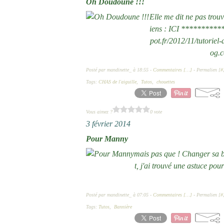
Oh Doudoune !!!
Elle me dit ne pas trou
iens : ICI ***********
pot.fr/2012/11/tutorie
og.c
Posté par mandinette_ à 18:55 -
Commentaires [
…
]
- Permalien [
#
Tags:
CHAS de l'aiguille
,
Tutos
,
chouettes
Vous aimez ?
0 vote
3 février 2014
Pour Manny
mais pas que ! Changer sa ba
t, j'ai trouvé une astuce pour
Posté par mandinette_ à 07:05 -
Commentaires [
…
]
- Permalien [
#
Tags:
Tutos
,
Bannière