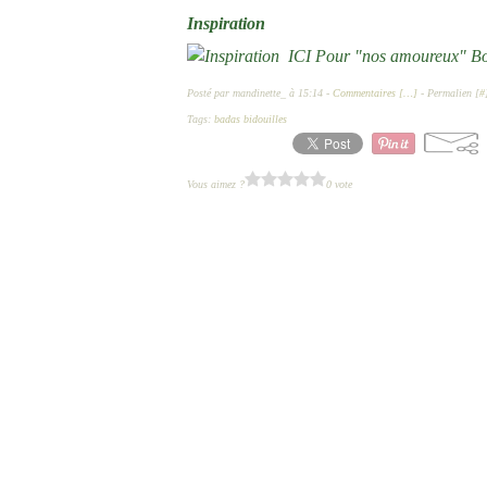
Inspiration
ICI Pour "nos amoureux" Bois
Posté par mandinette_ à 15:14 -
Commentaires [
…
]
- Permalien [
#
Tags:
badas bidouilles
Vous aimez ?
0 vote