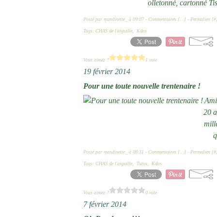
olletonné, cartonné Ti
Posté par mandinette_ à 09:07 -
Commentaires [
…
]
- Permalien [
#
Tags:
CHAS de l'aiguille
,
Kdos
Vous aimez ?
1 vote
19 février 2014
Pour une toute nouvelle trentenaire !
Ami
20 a
mill
q
Posté par mandinette_ à 08:31 -
Commentaires [
…
]
- Permalien [
#
Tags:
CHAS de l'aiguille
,
Tutos
,
Kdos
Vous aimez ?
0 vote
7 février 2014