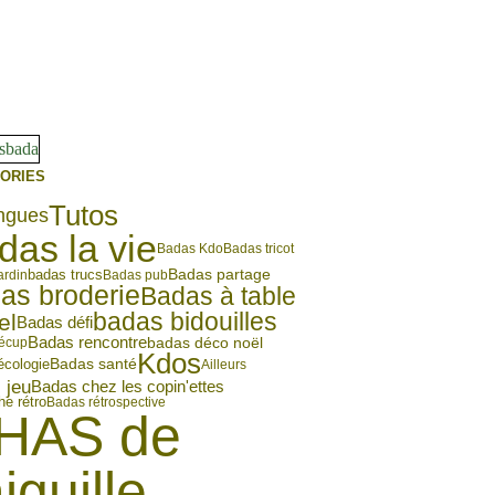
ORIES
Tutos
ngues
das la vie
Badas Kdo
Badas tricot
Badas partage
ardin
badas trucs
Badas pub
as broderie
Badas à table
badas bidouilles
el
Badas défi
Badas rencontre
badas déco noël
écup
Kdos
écologie
Badas santé
Ailleurs
 jeu
Badas chez les copin'ettes
e rétro
Badas rétrospective
HAS de
aiguille