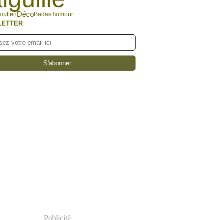
Déco
outien
Badas humour
LETTER
Publicité