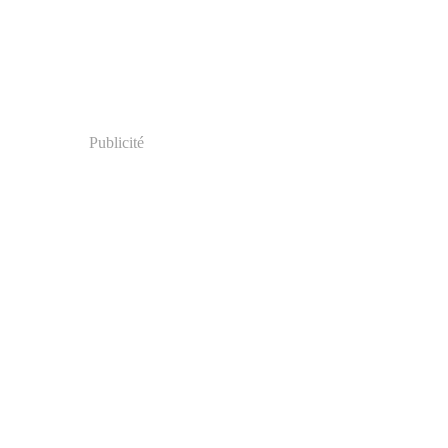
er
(18)
Publicité