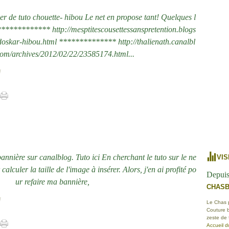
ver de tuto chouette- hibou Le net en propose tant! Quelques l
************ http://mesptitescousettessanspretention.blogs
l-doskar-hibou.html ************** http://thalienath.canalbl
om/archives/2012/02/22/23585174.html...
]
nnière sur canalblog. Tuto ici En cherchant le tuto sur le ne
VIS
 calculer la taille de l'image à insérer. Alors, j'en ai profité po
Depuis
ur refaire ma bannière,
CHAS
]
Le Chas po
Couture b
zeste de
Accueil d