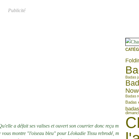
Publicité
CATÉG
Foldi
Ba
Badas j
Bad
Now
Badas r
Badas 
badas
dimanch
C
u'elle a défait ses valises et ouvert son courrier donc reçu m
l'
e vous montre "l'oiseau bleu" pour Léokadie Tissu rebrodé, m