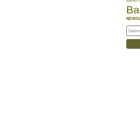
Badas 
Ba
NEWS