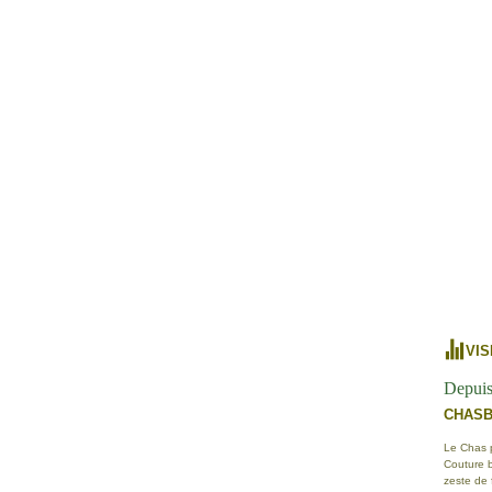
VIS
Depuis
CHAS
Le Chas po
Couture b
zeste de