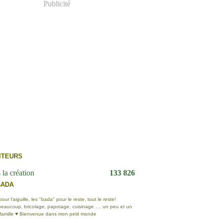
Publicité
ITEURS
 la création
133 826
BADA
ur l'aiguille, les "bada" pour le reste, tout le reste!
eaucoup, bricolage, papotage, cuisinage .... un peu et un
 famille ♥ Bienvenue dans mon petit monde