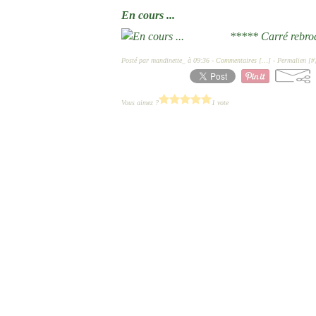
En cours ...
***** Carré rebrod
Posté par mandinette_ à 09:36 -
Commentaires [
…
]
- Permalien [
#
Vous aimez ?
1 vote