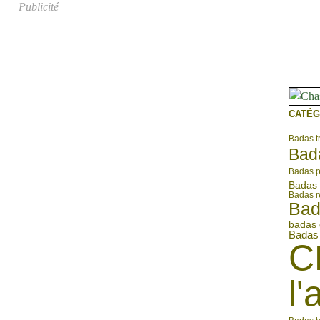
Publicité
CATÉG
Badas tr
Bada
Badas 
Badas 
Badas r
Bad
badas 
Badas 
C
l'