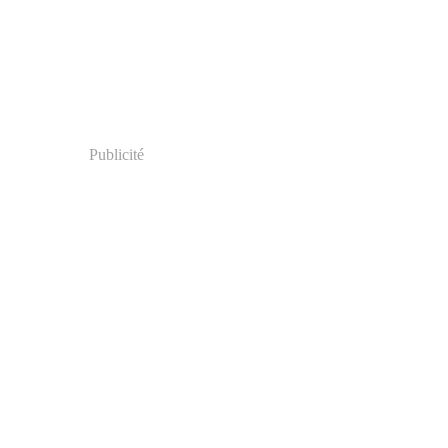
er
(18)
Publicité