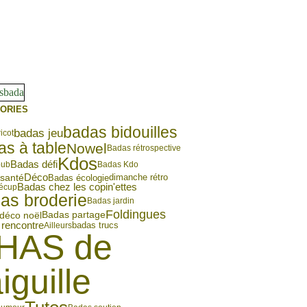
ORIES
badas bidouilles
badas jeu
icot
s à table
Nowel
Badas rétrospective
Kdos
Badas défi
pub
Badas Kdo
Déco
santé
Badas écologie
dimanche rétro
Badas chez les copin'ettes
écup
as broderie
Badas jardin
Foldingues
déco noël
Badas partage
rencontre
Ailleurs
badas trucs
HAS de
aiguille