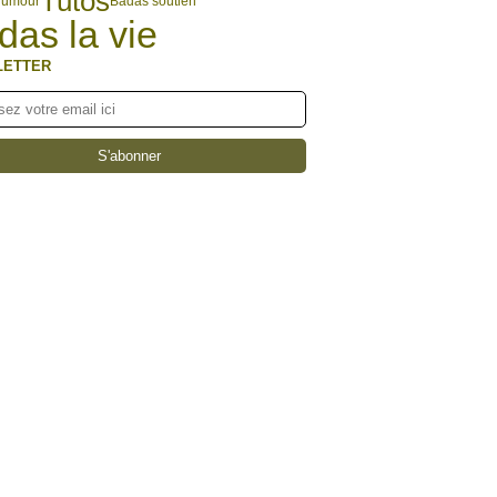
Tutos
humour
Badas soutien
das la vie
LETTER