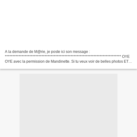
A la demande de M@rie, je poste ici son message :
**************************************************************************** OYE
OYE avec la permission de Mandinette. Si tu veux voir de belles photos ET
NIKOS ALLIAGAS pour 3 zeuros seulement tu tapes...