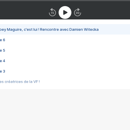
bey Maguire, c'est lui ! Rencontre avec Damien Witecka
e 6
e 5
e 4
e 3
s créatrices de la VF !
e 2
e 1
e Mektoub My Love arrive enfin ! Rencontre avec Shaïn Boumedine et Sal
i : après Toni en famille