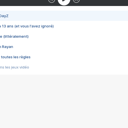
 DayZ
 a 13 ans (et vous l'avez ignoré)
e (littéralement)
im Rayan
 toutes les règles
s les jeux vidéo
us choquant de Rockstar ? - Le scandale BULLY
e plus moche de Steam
du RÊVE tourne au CAUCHEMAR
pendant 8 heures
it… à tort