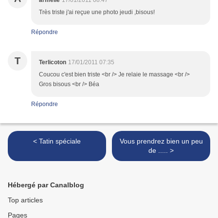
armelle
17/01/2011 08:47
Très triste j'ai reçue une photo jeudi ,bisous!
Répondre
T
Terlicoton
17/01/2011 07:35
Coucou c'est bien triste <br /> Je relaie le massage <br />
Gros bisous <br /> Béa
Répondre
< Tatin spéciale
Vous prendrez bien un peu
de ..... >
Hébergé par Canalblog
Top articles
Pages