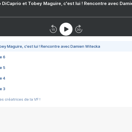
 DiCaprio et Tobey Maguire, c'est lui ! Rencontre avec Dam
bey Maguire, c'est lui ! Rencontre avec Damien Witecka
e 6
e 5
e 4
e 3
s créatrices de la VF !
e 2
e 1
e Mektoub My Love arrive enfin ! Rencontre avec Shaïn Boumedine et Sal