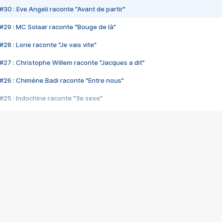
#30 : Eve Angeli raconte "Avant de partir"
#29 : MC Solaar raconte "Bouge de là"
28 : Lorie raconte "Je vais vite"
#27 : Christophe Willem raconte "Jacques a dit"
#26 : Chimène Badi raconte "Entre nous"
#25 : Indochine raconte "3e sexe"
#24 : Zaho raconte "C'est chelou"
#23 : Patrick Bruel raconte "Au café des délices"
#22 : Kyo raconte "Le chemin"
#21 : Nolwenn Leroy raconte "Cassé"
#20 : Patrick Hernandez raconte "Born to be alive"
#19 : Lorie raconte "Près de moi"