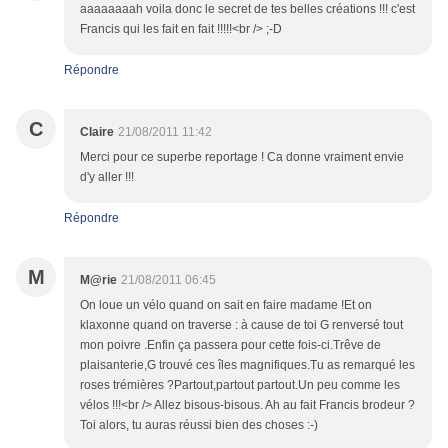
aaaaaaaah voila donc le secret de tes belles créations !!! c'est
Francis qui les fait en fait !!!!!<br /> ;-D
Répondre
C
Claire
21/08/2011 11:42
Merci pour ce superbe reportage ! Ca donne vraiment envie
d'y aller !!!
Répondre
M
M@rie
21/08/2011 06:45
On loue un vélo quand on sait en faire madame !Et on
klaxonne quand on traverse : à cause de toi G renversé tout
mon poivre .Enfin ça passera pour cette fois-ci.Trêve de
plaisanterie,G trouvé ces îles magnifiques.Tu as remarqué les
roses trémières ?Partout,partout partout.Un peu comme les
vélos !!!<br /> Allez bisous-bisous. Ah au fait Francis brodeur ?
Toi alors, tu auras réussi bien des choses :-)