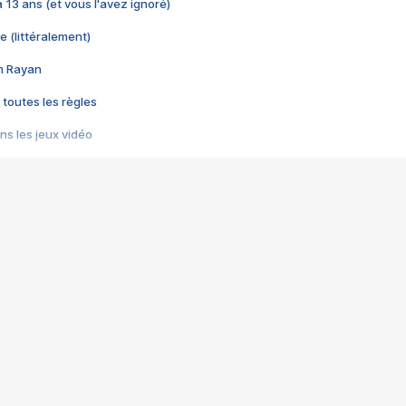
 a 13 ans (et vous l'avez ignoré)
e (littéralement)
im Rayan
 toutes les règles
s les jeux vidéo
us choquant de Rockstar ? - Le scandale BULLY
e plus moche de Steam
du RÊVE tourne au CAUCHEMAR
pendant 8 heures
it… à tort
umiliés par un jeu vidéo
ire - Final Fantasy 8
ti un empire - Age of Empires