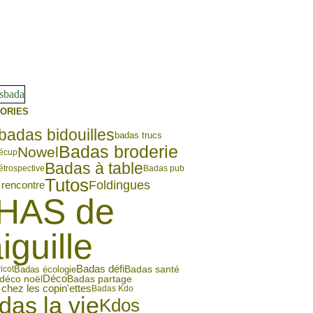
ORIES
badas bidouilles
badas trucs
Badas broderie
Nowel
écup
Badas à table
étrospective
Badas pub
Tutos
Foldingues
rencontre
HAS de
aiguille
Badas défi
Badas écologie
Badas santé
icot
déco noël
Déco
Badas partage
chez les copin'ettes
Badas Kdo
das la vie
Kdos