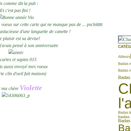
s comme dit la pub :
Et c'est pas fini !
voeux sur cette carte qui ne manque pas de ... pschittttt
 astucieuse d'une languette de canette !
e plaisir est sa devise!
'avais pensé à son anniversaire
CATÉG
Ailleurs
Badas r
ais aussi envoyé mes voeux
Badas r
te clin d'oeil fait maison)
Badas 
C
Violette
i ma chère
l'
Badas tr
badas 
Badas 
Ba