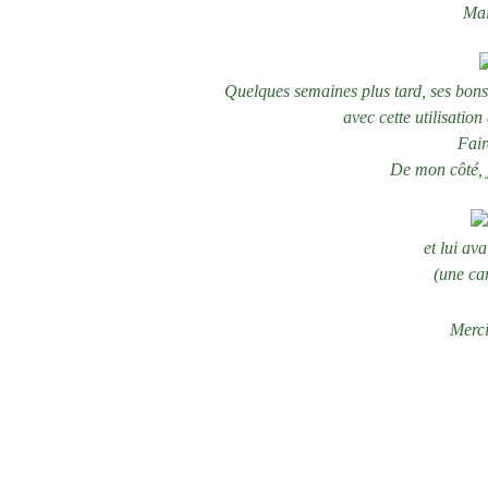
Mai
Quelques semaines plus tard, ses bons 
avec cette utilisation
Fair
De mon côté, j
et lui av
(une car
Merc