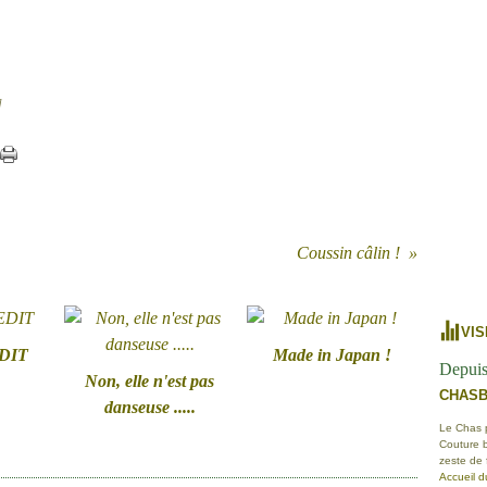
]
Coussin câlin !
VIS
EDIT
Made in Japan !
Depuis
Non, elle n'est pas
CHAS
danseuse .....
Le Chas po
Couture b
zeste de
Accueil d