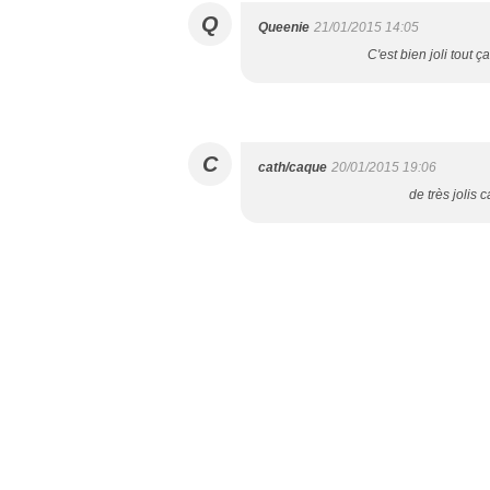
Q
Queenie
21/01/2015 14:05
C'est bien joli tout 
C
cath/caque
20/01/2015 19:06
de très jolis 