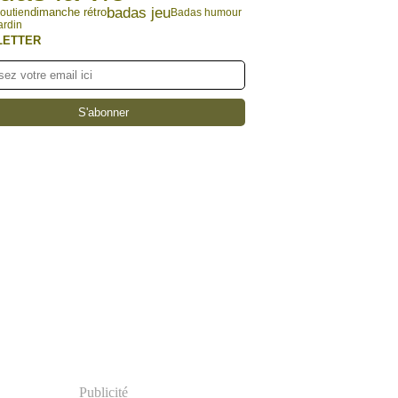
badas jeu
outien
dimanche rétro
Badas humour
ardin
LETTER
Publicité