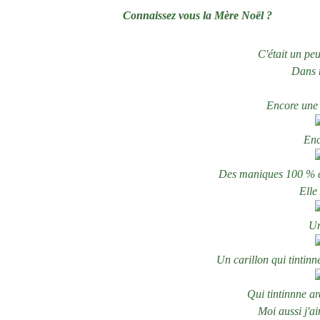
Connaissez vous la Mère Noël ?
C'était un pe
Dans m
Encore une
Enc
Des maniques 100 % co
Elle
Un
Un carillon qui tintin
Qui tintinnne a
Moi aussi j'a