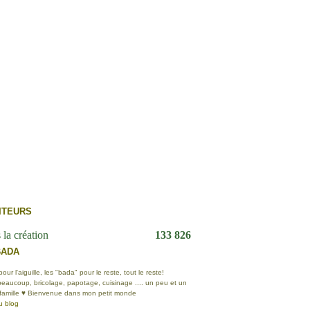
ITEURS
 la création
133 826
BADA
ur l'aiguille, les "bada" pour le reste, tout le reste!
eaucoup, bricolage, papotage, cuisinage .... un peu et un
 famille ♥ Bienvenue dans mon petit monde
u blog