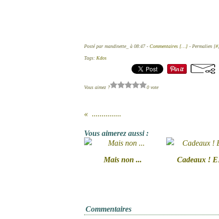
Posté par mandinette_ à 08:47 -
Commentaires [
…
]
- Permalien [
#
Tags:
Kdos
Vous aimez ?
0 vote
...............
Vous aimerez aussi :
Mais non ...
Cadeaux ! 
Commentaires