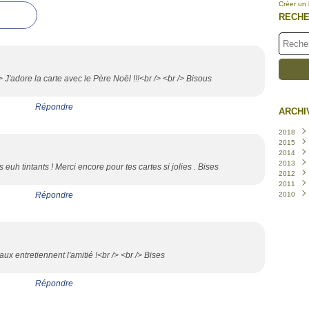
Créer un
RECH
 J'adore la carte avec le Père Noël !!!<br /> <br /> Bisous
Répondre
ARCHI
2018
2015
Juin
(
2014
Nove
2013
Octo
Nove
uh tintants ! Merci encore pour tes cartes si jolies . Bises
2012
Sept
Octo
Déce
2011
Avril
Sept
Nove
Déce
(
Répondre
2010
Mars
Juille
Octo
Nove
Déce
Févri
Juin
Juille
Octo
Nove
Déce
(
Janvi
Mai
Juin
Sept
Octo
Nove
(
(
Avril
Mai
Août
Sept
Octo
(
(
Mars
Avril
Juille
Août
Sept
(
Févri
Mars
Juin
Juille
(
aux entretiennent l'amitié !<br /> <br /> Bises
Janvi
Févri
Mai
Juin
(
Janvi
Avril
Mai
(
Mars
Avril
Répondre
Févri
Mars
Janvi
Févri
Janvi