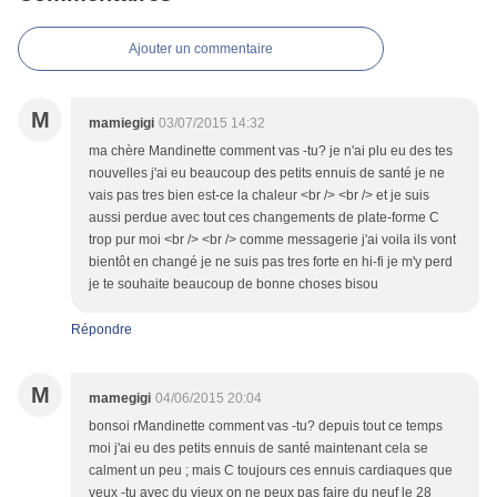
Ajouter un commentaire
M
mamiegigi
03/07/2015 14:32
ma chère Mandinette comment vas -tu? je n'ai plu eu des tes
nouvelles j'ai eu beaucoup des petits ennuis de santé je ne
vais pas tres bien est-ce la chaleur <br /> <br /> et je suis
aussi perdue avec tout ces changements de plate-forme C
trop pur moi <br /> <br /> comme messagerie j'ai voila ils vont
bientôt en changé je ne suis pas tres forte en hi-fi je m'y perd
je te souhaite beaucoup de bonne choses bisou
Répondre
M
mamegigi
04/06/2015 20:04
bonsoi rMandinette comment vas -tu? depuis tout ce temps
moi j'ai eu des petits ennuis de santé maintenant cela se
calment un peu ; mais C toujours ces ennuis cardiaques que
veux -tu avec du vieux on ne peux pas faire du neuf le 28