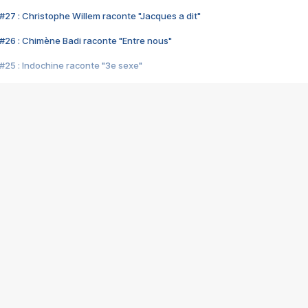
#27 : Christophe Willem raconte "Jacques a dit"
#26 : Chimène Badi raconte "Entre nous"
#25 : Indochine raconte "3e sexe"
#24 : Zaho raconte "C'est chelou"
#23 : Patrick Bruel raconte "Au café des délices"
#22 : Kyo raconte "Le chemin"
#21 : Nolwenn Leroy raconte "Cassé"
#20 : Patrick Hernandez raconte "Born to be alive"
#19 : Lorie raconte "Près de moi"
#18 : Michael Jones raconte "A nos actes manqués" (avec Jean-Jacque
#17 : Khaled raconte "Aïcha"
#16 : Corneille raconte "Parce qu'on vient de loin"