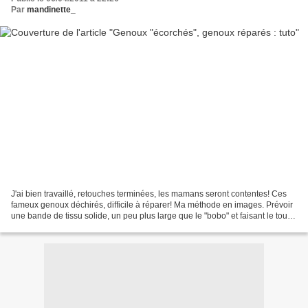
Par
mandinette_
J'ai bien travaillé, retouches terminées, les mamans seront contentes! Ces
fameux genoux déchirés, difficile à réparer! Ma méthode en images. Prévoir
une bande de tissu solide, un peu plus large que le "bobo" et faisant le tour
de la jambe + 3,5 cm Mettre...