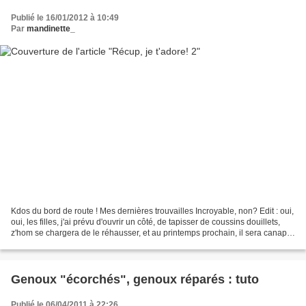
Publié le 16/01/2012 à 10:49
Par
mandinette_
Kdos du bord de route ! Mes dernières trouvailles Incroyable, non? Edit : oui,
oui, les filles, j'ai prévu d'ouvrir un côté, de tapisser de coussins douillets,
z'hom se chargera de le réhausser, et au printemps prochain, il sera canapé
sur ma terrasse,...
Genoux "écorchés", genoux réparés : tuto
Publié le 06/04/2011 à 22:26